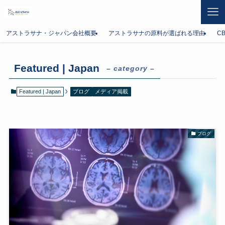
アストラサナ・ジャパン会社概要
アストラサナの原料が選ばれる理由
C
Featured | Japan
– category –
Featured | Japan
ブログ
メディア掲載
ブログ