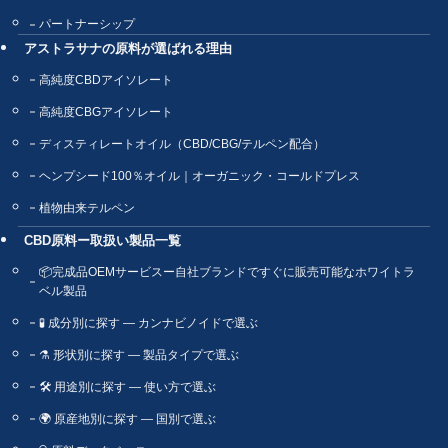
パートナーシップ
アストラサナの原料が選ばれる理由
高純度CBDアイソレート
高純度CBGアイソレート
ディスティレートオイル（CBD/CBG/テルペン配合）
ヘンプシード100％オイル｜オーガニック・コールドプレス
植物由来テルペン
CBD原料ー取扱い製品一覧
📦完成品OEMサービスー自社ブランドですぐに販売可能なホワイトラ
ベル製品
🧪 成分別に探す ― カンナビノイドで選ぶ
⚗️ 形状別に探す ― 製品タイプで選ぶ
🛠 用途別に探す ― 使い方で選ぶ
🌍 原産地別に探す ― 国別で選ぶ