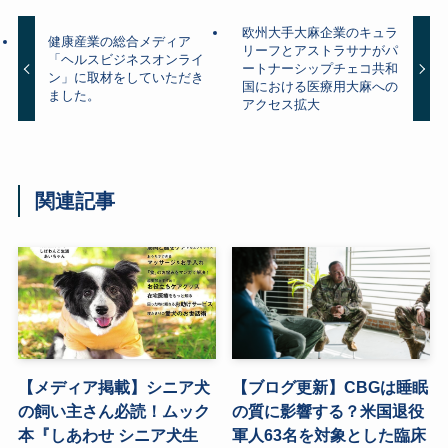
欧州大手大麻企業のキュラ
健康産業の総合メディア
リーフとアストラサナがパ
「ヘルスビジネスオンライ
ートナーシップチェコ共和
ン」に取材をしていただき
国における医療用大麻への
ました。
アクセス拡大
関連記事
【メディア掲載】シニア犬
【ブログ更新】CBGは睡眠
の飼い主さん必読！ムック
の質に影響する？米国退役
本『しあわせ シニア犬生
軍人63名を対象とした臨床