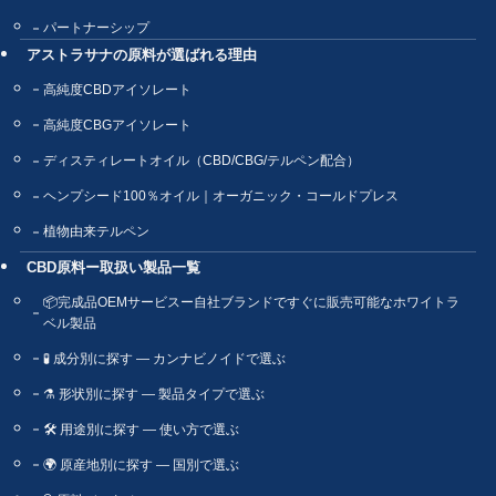
パートナーシップ
アストラサナの原料が選ばれる理由
高純度CBDアイソレート
高純度CBGアイソレート
ディスティレートオイル（CBD/CBG/テルペン配合）
ヘンプシード100％オイル｜オーガニック・コールドプレス
植物由来テルペン
CBD原料ー取扱い製品一覧
📦完成品OEMサービスー自社ブランドですぐに販売可能なホワイトラ
ベル製品
🧪 成分別に探す ― カンナビノイドで選ぶ
⚗️ 形状別に探す ― 製品タイプで選ぶ
🛠 用途別に探す ― 使い方で選ぶ
🌍 原産地別に探す ― 国別で選ぶ