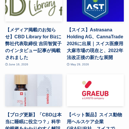
【メディア掲載のお知ら
【スイス】Astrasana
せ】CBD Library for Bizに
Holding AG、CannaTrade
弊社代表取締役 吉田智賀子
2026に出展｜スイス医療用
のインタビュー記事が掲載
大麻市場の現在と、2022年
されました
法改正後の新たな展開
June 16, 2026
May 29, 2026
【ブログ更新】「CBDは本
【ペット製品】スイス動物
当に睡眠に役立つ？」科学
用ヘルスケア企業
的根拠をわかりやすく解説
GRAEUB社、スイスで