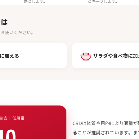
落とします。
どキープします。
合は
でお使いください。
に加える
サラダや食べ物に加
目安｜低用量
CBDは体質や目的により適量
10
る
ことが推奨されています。まず