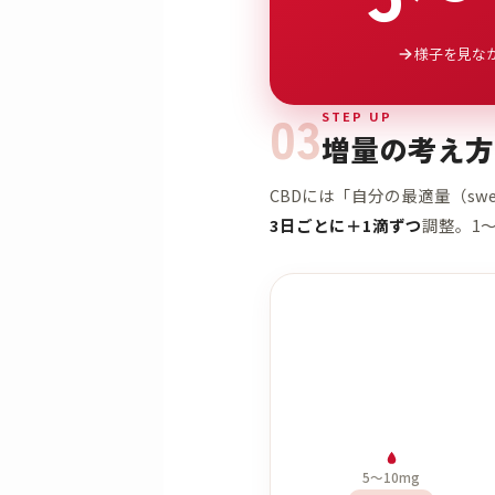
様子を見な
03
STEP UP
増量の考え方
CBDには「自分の最適量（sw
3日ごとに＋1滴ずつ
調整。1
5〜10mg