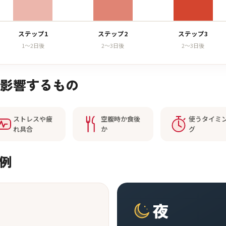
ステップ1
ステップ2
ステップ3
1〜2日後
2〜3日後
2〜3日後
影響するもの
ストレスや疲
空腹時か食後
使うタイミ
れ具合
か
グ
例
夜