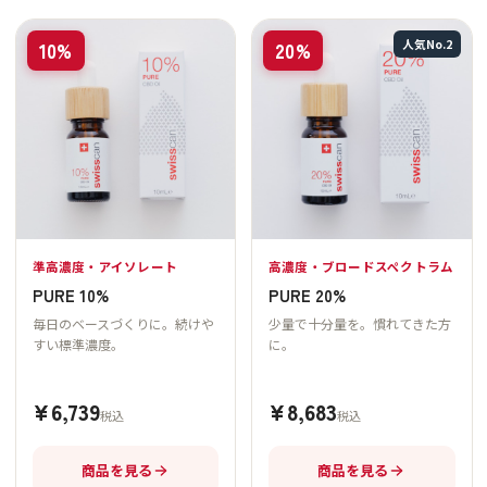
人気No.2
10%
20%
準高濃度・アイソレート
高濃度・ブロードスペクトラム
PURE 10%
PURE 20%
毎日のベースづくりに。続けや
少量で十分量を。慣れてきた方
すい標準濃度。
に。
¥6,739
¥8,683
税込
税込
商品を見る
商品を見る