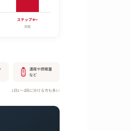
ステップ4〜
調整
ン
濃度や摂取量
など
1日1〜2回に分ける方も多い